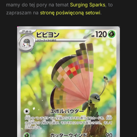
mamy do tej pory na temat
Surging Sparks
, to
zapraszam na
stronę poświęconą setowi
.