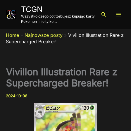
Przejdź
TCGN
do
Szukaj
Wszystko czego potrzebujesz kupując karty
treści
Pokemon i nie tylko....
Home
»
Najnowsze posty
»
Vivillon Illustration Rare z
Supercharged Breaker!
Vivillon Illustration Rare z
Supercharged Breaker!
2024-10-06