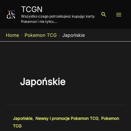
Przejdź
TCGN
do
Szukaj
Wszystko czego potrzebujesz kupując karty
treści
Pokemon i nie tylko....
Home
»
Pokemon TCG
»
Japońskie
Japońskie
,
,
Japońskie
Newsy i promocje Pokemon TCG
Pokemon
TCG