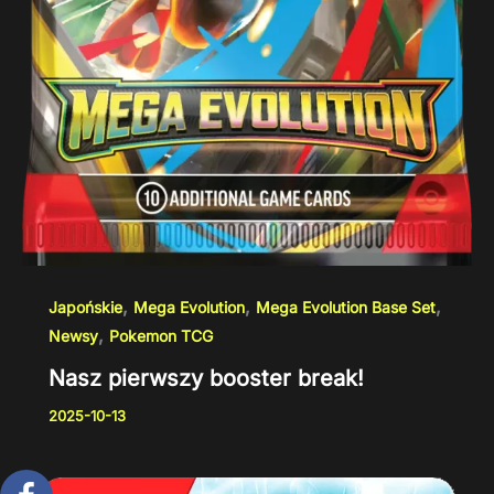
,
,
,
Japońskie
Mega Evolution
Mega Evolution Base Set
,
Newsy
Pokemon TCG
Nasz pierwszy booster break!
2025-10-13