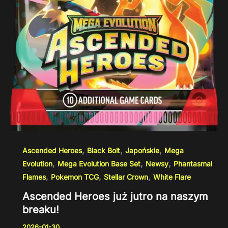
,
,
,
Ascended Heroes
Black Bolt
Japońskie
Mega
,
,
,
Evolution
Mega Evolution Base Set
Newsy
Phantasmal
,
,
,
Flames
Pokemon TCG
Stellar Crown
White Flare
Ascended Heroes już jutro na naszym
breaku!
2026-01-30