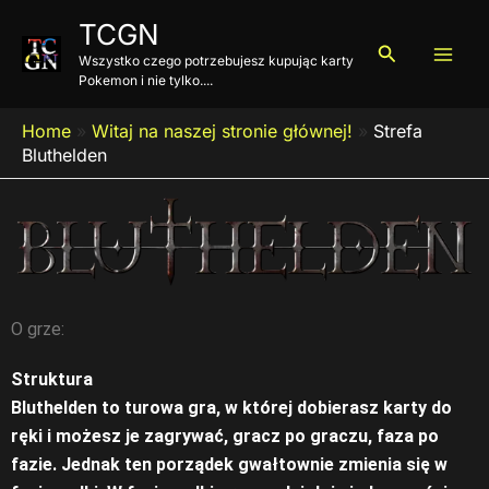
Przejdź
TCGN
do
Szukaj
Wszystko czego potrzebujesz kupując karty
treści
Pokemon i nie tylko....
Home
»
Witaj na naszej stronie głównej!
»
Strefa
Bluthelden
O grze:
Struktura
Bluthelden to turowa gra, w której dobierasz karty do
ręki i możesz je zagrywać, gracz po graczu, faza po
fazie. Jednak ten porządek gwałtownie zmienia się w