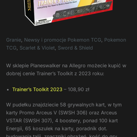
Granie
,
Newsy i promocje Pokemon TCG
,
Pokemon
TCG
,
Scarlet & Violet
,
Sword & Shield
W sklepie Planeswalker na Allegro możecie kupić w
dobrej cenie Trainer’s Toolkit z 2023 roku:
Trainer’s Toolkit 2023
– 108,90 zł
W pudełku znajdziecie 58 grywalnych kart, w tym
karty Promo Arceus V (SWSH 306) oraz Arceus
VSTAR (SWSH 307), 4 boostery, ponad 100 kart
Energii, 65 koszulek na karty, poradnik dot.
budowania talii, znaczniki obrażeń, kość do gry,