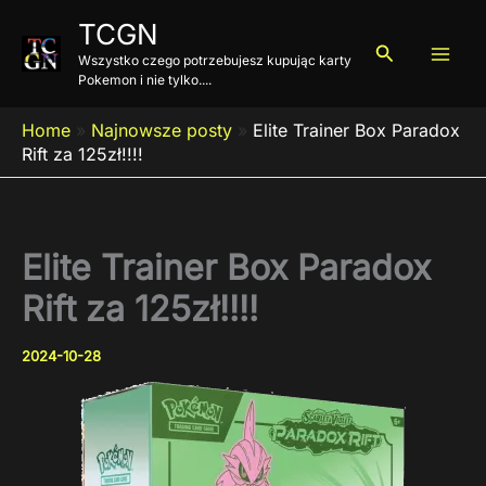
Przejdź
TCGN
do
Szukaj
Wszystko czego potrzebujesz kupując karty
treści
Pokemon i nie tylko....
Home
»
Najnowsze posty
»
Elite Trainer Box Paradox
Rift za 125zł!!!!
Elite Trainer Box Paradox
Rift za 125zł!!!!
2024-10-28