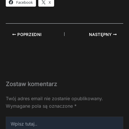
Facebook
X
POPRZEDNI
NASTĘPNY
Zostaw komentarz
Twój adres email nie zostanie opublikowany.
Wymagane pola są oznaczone
*
Wpisz
tutaj..