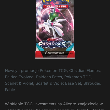
Newsy i promocje Pokemon TCG
,
Obsidian Flames
,
Paldea Evolved
,
Paldean Fates
,
Pokemon TCG
,
Scarlet & Violet
,
Scarlet & Violet Base Set
,
Shrouded
Fable
W sklepie TCG-Investments na Allegro znajdziecie w