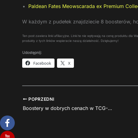
Paldean Fates Meowscarada ex Premium Colle
W każdym z pudełek znajdziecie 8 boosterów, hol
Ten post zawiera linki afiliacyjne. Linki te nie wpływają na cenę produktu dla
produkty z tych linków wspieracie naszą działalność. Dziękujemy!
Udostępnij:
Facebook
X
POPRZEDNI
Boostery w dobrych cenach w TCG-Investments