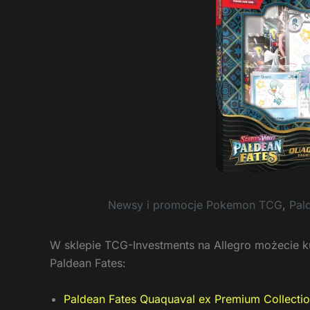
Newsy i promocje Pokemon TCG
,
Pal
W sklepie TCG-Investments na Allegro możecie k
Paldean Fates:
Paldean Fates Quaquaval ex Premium Collecti