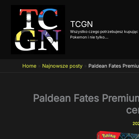
Przejdź
do
treści
TCGN
Wszystko czego potrzebujesz kupując 
Pokemon i nie tylko....
Home
»
Najnowsze posty
»
Paldean Fates Premiu
Paldean Fates Premium
ce
202