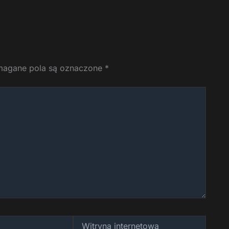
agane pola są oznaczone
*
Witryna