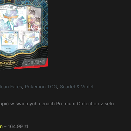
dean Fates
,
Pokemon TCG
,
Scarlet & Violet
upić w świetnych cenach Premium Collection z setu
on
– 164,99 zł