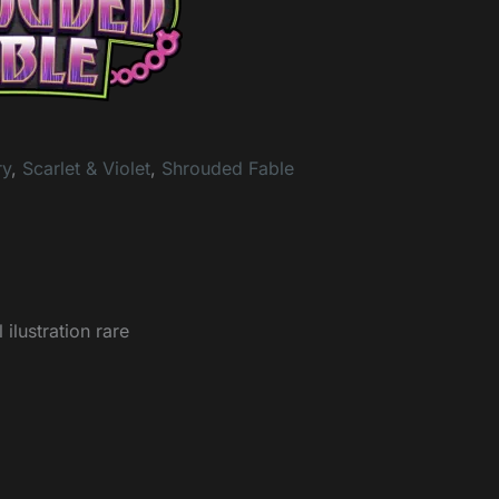
ry
,
Scarlet & Violet
,
Shrouded Fable
lustration rare