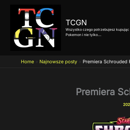
Przejdź
do
treści
TCGN
Wszystko czego potrzebujesz kupując 
Pokemon i nie tylko....
Home
»
Najnowsze posty
»
Premiera Schrouded 
Premiera Sc
202