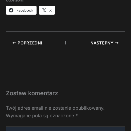
Udostępnij:
Facebook
X
POPRZEDNI
NASTĘPNY
Zostaw komentarz
Twój adres email nie zostanie opublikowany.
Wymagane pola są oznaczone
*
Wpisz