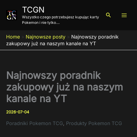
Przejdź
TCGN
do
Szukaj
Wszystko czego potrzebujesz kupując karty
treści
Pokemon i nie tylko....
Home
»
Najnowsze posty
»
Najnowszy poradnik
zakupowy już na naszym kanale na YT
Najnowszy poradnik
zakupowy już na naszym
kanale na YT
2026-07-04
Poradniki Pokemon TCG
,
Produkty Pokemon TCG