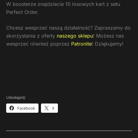
W boosterze znajdziecie 10 losowych kart z setu
Perfect Order.
Chcesz wesprzeć naszą działalność? Zapraszamy do
skorzystania z oferty
naszego sklepu
! Możesz nas
wesprzeć również poprzez
Patronite
! Dziękujemy!
Udostępnij:
Facebook
X