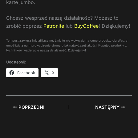
kartę jumbo.
Chcesz wesprzeć naszą działalność? Możesz to
zrobić poprzez
Patronite
lub
BuyCoffee
! Dziękujemy!
Ten post zawiera linki afiliacyjne. Linki te nie wpływają na cenę produktu dla Was, a
umożliwiają nam prowadzenie strony o jak najwyższej jakości. Kupując produkty z
tych linków wspieracie naszą działalność. Dziękujemy!
Udostępnij:
Facebook
X
POPRZEDNI
NASTĘPNY