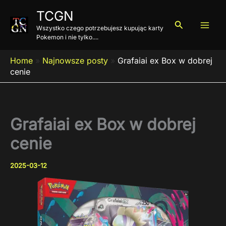
Przejdź
TCGN
do
Szukaj
Wszystko czego potrzebujesz kupując karty
treści
Pokemon i nie tylko....
Home
»
Najnowsze posty
»
Grafaiai ex Box w dobrej
cenie
Grafaiai ex Box w dobrej
cenie
2025-03-12