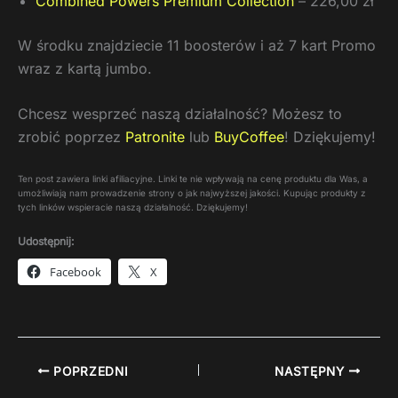
Combined Powers Premium Collection
– 226,00 zł
W środku znajdziecie 11 boosterów i aż 7 kart Promo
wraz z kartą jumbo.
Chcesz wesprzeć naszą działalność? Możesz to
zrobić poprzez
Patronite
lub
BuyCoffee
! Dziękujemy!
Ten post zawiera linki afiliacyjne. Linki te nie wpływają na cenę produktu dla Was, a
umożliwiają nam prowadzenie strony o jak najwyższej jakości. Kupując produkty z
tych linków wspieracie naszą działalność. Dziękujemy!
Udostępnij:
Facebook
X
POPRZEDNI
NASTĘPNY