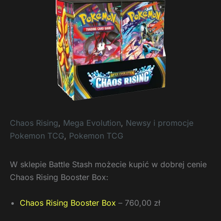
Chaos Rising
,
Mega Evolution
,
Newsy i promocje
Pokemon TCG
,
Pokemon TCG
W sklepie Battle Stash możecie kupić w dobrej cenie
Chaos Rising Booster Box:
Chaos Rising Booster Box
– 760,00 zł