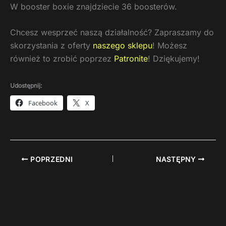
W booster boxie znajdziecie 36 boosterów.
Chcesz wesprzeć naszą działalność? Zapraszamy do
skorzystania z oferty
naszego sklepu
! Możesz
również to zrobić poprzez
Patronite
! Dziękujemy!
Udostępnij:
Facebook
X
POPRZEDNI
NASTĘPNY