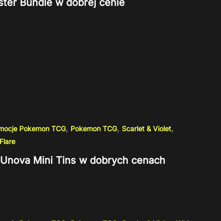
ster Bundle w dobrej cenie
,
,
,
omocje Pokemon TCG
Pokemon TCG
Scarlet & Violet
Flare
ii Unova Mini Tins w dobrych cenach