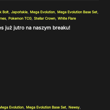
,
,
,
,
k Bolt
Japońskie
Mega Evolution
Mega Evolution Base Set
,
,
,
ames
Pokemon TCG
Stellar Crown
White Flare
 już jutro na naszym breaku!
,
,
,
Mega Evolution
Mega Evolution Base Set
Newsy