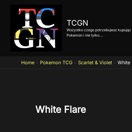
Przejdź
do
treści
TCGN
Wszystko czego potrzebujesz kupując 
Pokemon i nie tylko....
Home
»
Pokemon TCG
»
Scarlet & Violet
»
White 
White Flare