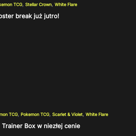
,
,
kemon TCG
Stellar Crown
White Flare
ster break już jutro!
,
,
,
emon TCG
Pokemon TCG
Scarlet & Violet
White Flare
e Trainer Box w niezłej cenie