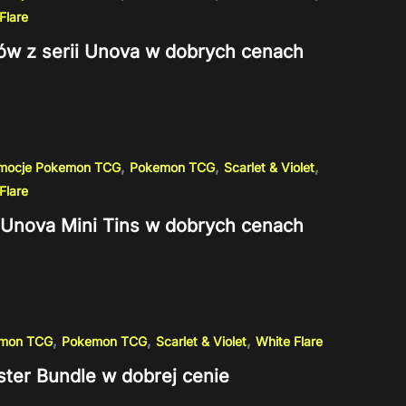
Flare
ów z serii Unova w dobrych cenach
,
,
,
omocje Pokemon TCG
Pokemon TCG
Scarlet & Violet
Flare
ii Unova Mini Tins w dobrych cenach
,
,
,
emon TCG
Pokemon TCG
Scarlet & Violet
White Flare
ster Bundle w dobrej cenie