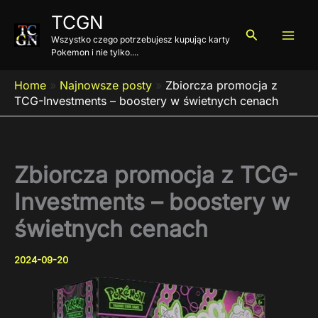
Przejdź
TCGN
do
Szukaj
Wszystko czego potrzebujesz kupując karty
treści
Pokemon i nie tylko....
Home
»
Najnowsze posty
»
Zbiorcza promocja z
TCG-Investments – boostery w świetnych cenach
Zbiorcza promocja z TCG-
Investments – boostery w
świetnych cenach
2024-09-20