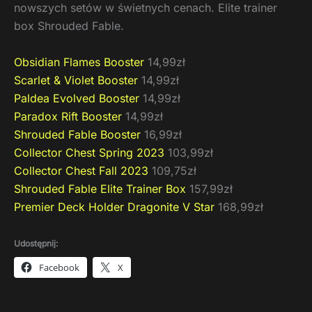
nowszych setów w świetnych cenach. Elite trainer
box Shrouded Fable.
Obsidian Flames Booster
14,99zł
Scarlet & Violet Booster
14,99zł
Paldea Evolved Booster
14,99zł
Paradox Rift Booster
14,99zł
Shrouded Fable Booster
16,99zł
Collector Chest Spring 2023
103,99zł
Collector Chest Fall 2023
109,75zł
Shrouded Fable Elite Trainer Box
157,99zł
Premier Deck Holder Dragonite V Star
168,99zł
Udostępnij:
Facebook
X