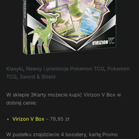
Klasyki
,
Newsy i promocje Pokemon TCG
,
Pokemon
TCG
,
Sword & Shield
W sklepie 3Karty możecie kupić Virizon V Box w
dobrej cenie:
Virizon V Box
– 79,95 zł
W pudełku znajdziecie 4 boostery, kartę Promo