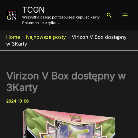
Przejdź
TCGN
do
Szukaj
Wszystko czego potrzebujesz kupując karty
treści
Pokemon i nie tylko....
Home
»
Najnowsze posty
»
Virizon V Box dostępny
w 3Karty
Virizon V Box dostępny w
3Karty
2024-10-06