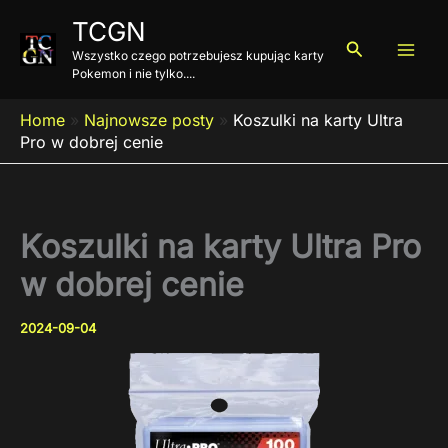
Przejdź
TCGN
do
Szukaj
Wszystko czego potrzebujesz kupując karty
treści
Pokemon i nie tylko....
Home
»
Najnowsze posty
»
Koszulki na karty Ultra
Pro w dobrej cenie
Koszulki na karty Ultra Pro
w dobrej cenie
2024-09-04