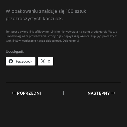
W opakowaniu znajduje się 100 sztuk
przezroczystych koszulek.
Ten post zawiera linki afiliacyjne. Linki te nie wpływają na cenę produktu dla Was, a
umożliwiają nam prowadzenie strony o jak najwyższej jakości. Kupując produkty z
tych linków wspieracie naszą działalność. Dziękujemy!
Udostępnij:
Facebook
X
POPRZEDNI
NASTĘPNY