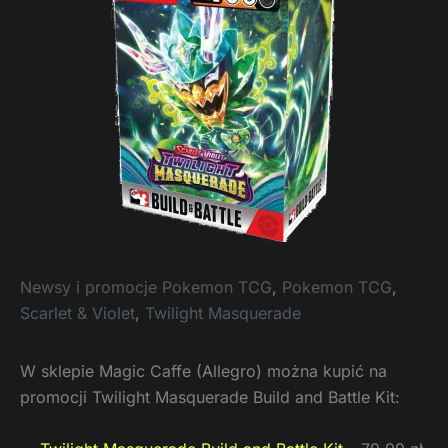
Newsy i promocje Pokemon TCG
,
Pokemon TCG
,
Scarlet & Violet
,
Twilight Masquerade
W sklepie Magic Caffe (Allegro) można kupić na
promocji Twilight Masquerade Build and Battle Kit: