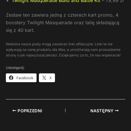
Twilight Masquerade Build and Battle Kit
– 79,99 zł
Zestaw ten zawiera jedną z czterech kart promo, 4
boostery Twilight Masquerade oraz talię składającą
się z 40 kart.
Niektóre nasze posty mogą zawierać linki afiliacyjne. Linki te nie
wpływają na cenę produktu dla Was, a umożliwiają nam prowadzenie
strony o jak najwyższej jakości. Dziękujemy za to, że nas wspieracie!
Udostępnij:
Facebook
X
POPRZEDNI
NASTĘPNY