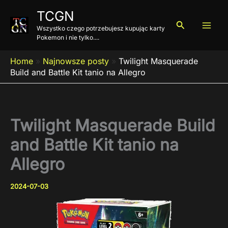
Przejdź
TCGN
do
Szukaj
Wszystko czego potrzebujesz kupując karty
treści
Pokemon i nie tylko....
Home
»
Najnowsze posty
»
Twilight Masquerade
Build and Battle Kit tanio na Allegro
Twilight Masquerade Build
and Battle Kit tanio na
Allegro
2024-07-03