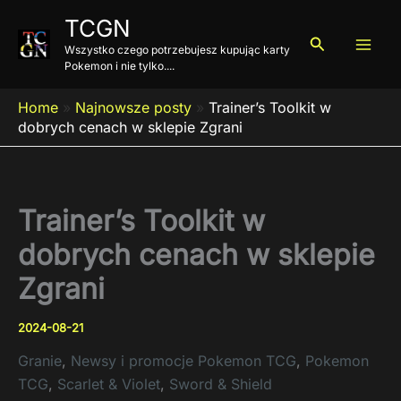
Przejdź
TCGN
do
Szukaj
Wszystko czego potrzebujesz kupując karty
treści
Pokemon i nie tylko....
Home
»
Najnowsze posty
»
Trainer’s Toolkit w
dobrych cenach w sklepie Zgrani
Trainer’s Toolkit w
dobrych cenach w sklepie
Zgrani
2024-08-21
Granie
,
Newsy i promocje Pokemon TCG
,
Pokemon
TCG
,
Scarlet & Violet
,
Sword & Shield