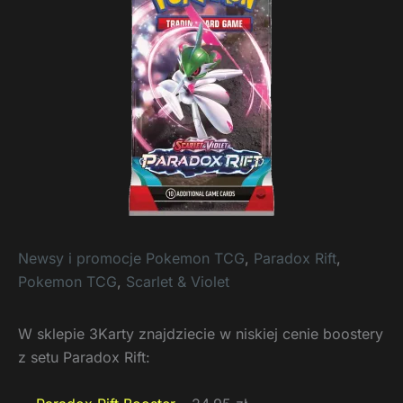
Newsy i promocje Pokemon TCG
,
Paradox Rift
,
Pokemon TCG
,
Scarlet & Violet
W sklepie 3Karty znajdziecie w niskiej cenie boostery
z setu Paradox Rift: