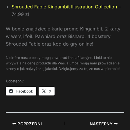
Shrouded Fable Kingambit Illustration Collection
–
74,99 zł
W boxie znajdziecie kartę promo Kingambit, 2 karty
w wersji foil: Pawniard oraz Bisharp, 4 bosstery
Shrouded Fable oraz kod do gry online!
Niektóre nasze posty mogą zawierać linki afiliacyjne. Linki te nie
wpływają na cenę produktu dla Was, a umożliwiają nam prowadzenie
strony o jak najwyższej jakości. Dziękujemy za to, że nas wspieracie!
Udostępnij:
Facebook
X
POPRZEDNI
NASTĘPNY