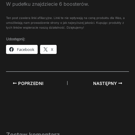
W pudełku znajdziecie 6 boosterów.
Ten post zawiera linki afiliacyjne. Linki te nie wpływają na cenę produktu dla Was, a
umożliwiają nam prowadzenie strony o jak najwyższej jakości. Kupując produkty z
tych linków wspieracie naszą działalność. Dziękujemy!
Udostępnij:
Facebook
X
POPRZEDNI
NASTĘPNY