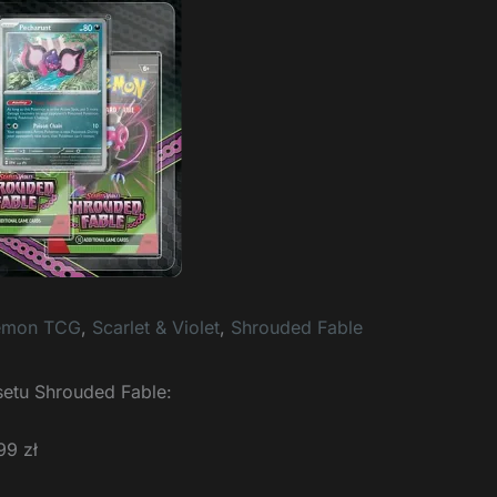
emon TCG
,
Scarlet & Violet
,
Shrouded Fable
setu Shrouded Fable:
99 zł