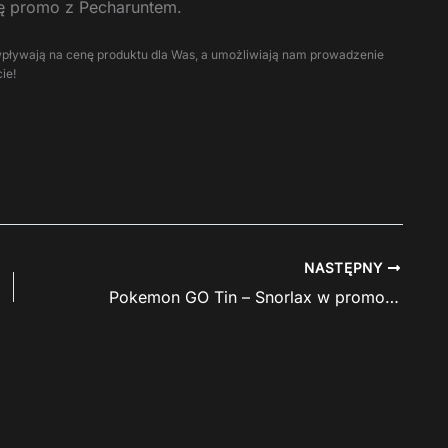
tę promo z Pecharuntem.
ie wpływają na cenę produktu dla Was, a umożliwiają nam prowadzenie
ie!
NASTĘPNY
Pokemon GO Tin – Snorlax w promocji w shopgraczu