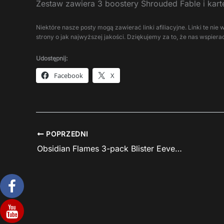
Zestaw zawiera 3 boostery Shrouded Fable i kar
Niektóre nasze posty mogą zawierać linki afiliacyjne. Linki te n
strony o jak najwyższej jakości. Dziękujemy za to, że nas wspierac
Udostępnij:
Facebook
X
POPRZEDNI
Obsidian Flames 3-pack Blister Eevee bardzo tanio w Media Expert