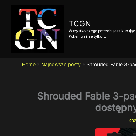
Przejdź
do
treści
TCGN
Wszystko czego potrzebujesz kupując 
Pokemon i nie tylko....
Home
»
Najnowsze posty
»
Shrouded Fable 3-pac
Shrouded Fable 3-pac
dostępn
202