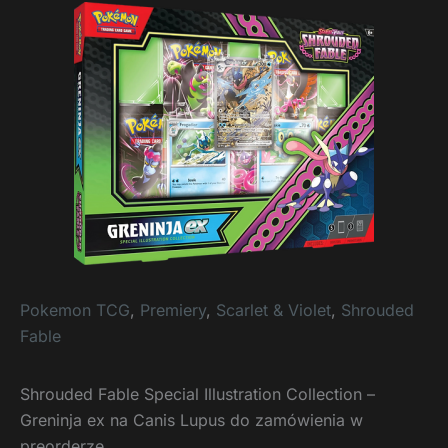
Pokemon TCG
,
Premiery
,
Scarlet & Violet
,
Shrouded
Fable
Shrouded Fable Special Illustration Collection –
Greninja ex na Canis Lupus do zamówienia w
preorderze