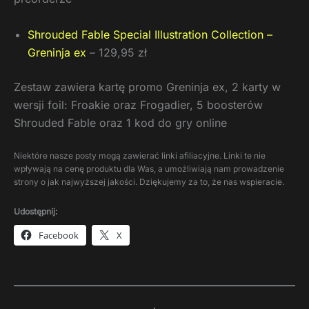
Shrouded Fable Special Illustration Collection –
Greninja ex
– 129,95 zł
Zestaw zawiera kartę promo Greninja ex, 2 karty w
wersji foil: Froakie oraz Frogadier, 5 boosterów
Shrouded Fable oraz 1 kod do gry online
Niektóre nasze posty mogą zawierać linki afiliacyjne. Linki te nie
wpływają na cenę produktu dla Was, a umożliwiają nam prowadzenie
strony o jak najwyższej jakości. Dziękujemy za to, że nas wspieracie.
Udostępnij:
Facebook
X