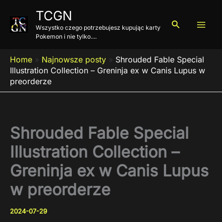
Przejdź
TCGN
do
Szukaj
Wszystko czego potrzebujesz kupując karty
treści
Pokemon i nie tylko....
Home
»
Najnowsze posty
»
Shrouded Fable Special
Illustration Collection – Greninja ex w Canis Lupus w
preorderze
Shrouded Fable Special
Illustration Collection –
Greninja ex w Canis Lupus
w preorderze
2024-07-29