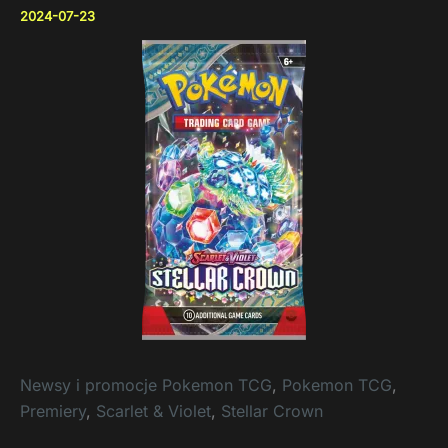
2024-07-23
Newsy i promocje Pokemon TCG
,
Pokemon TCG
,
Premiery
,
Scarlet & Violet
,
Stellar Crown