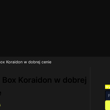
 Box Koraidon w dobrej cenie
er Box Koraidon w dobrej
Wy
e
4