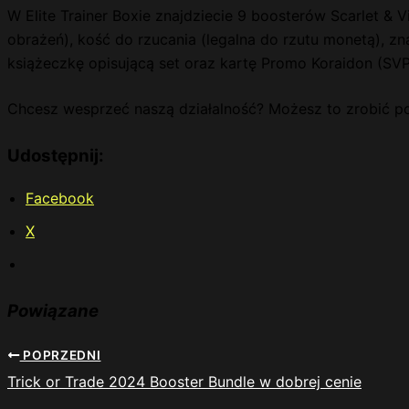
W Elite Trainer Boxie znajdziecie 9 boosterów Scarlet & V
obrażeń), kość do rzucania (legalna do rzutu monetą), zna
książeczkę opisującą set oraz kartę Promo Koraidon (SVP
Chcesz wesprzeć naszą działalność? Możesz to zrobić 
Udostępnij:
Facebook
X
Powiązane
POPRZEDNI
Trick or Trade 2024 Booster Bundle w dobrej cenie