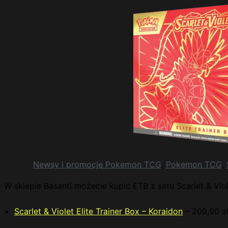
Newsy i promocje Pokemon TCG
,
Pokemon TCG
,
W sklepie Basanti możecie kupić ETB z setu Scarlet & Viol
Scarlet & Violet Elite Trainer Box – Koraidon
– 209,90 z