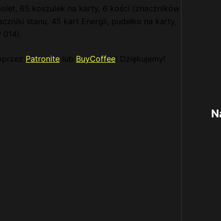
iolet, 65 koszulek na karty, 6 kości (znaczników
czniki stanu, 45 kart Energii, pudełko na karty,
 014).
poprzez
Patronite
lub
BuyCoffee
! Dziękujemy!
N