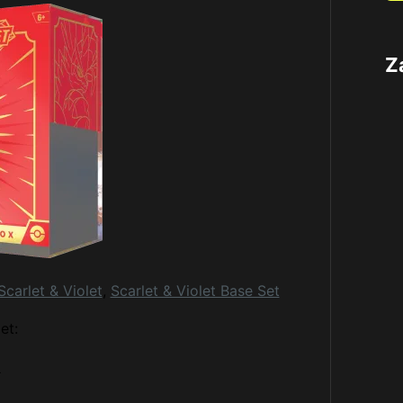
Z
Scarlet & Violet
,
Scarlet & Violet Base Set
et:
ł