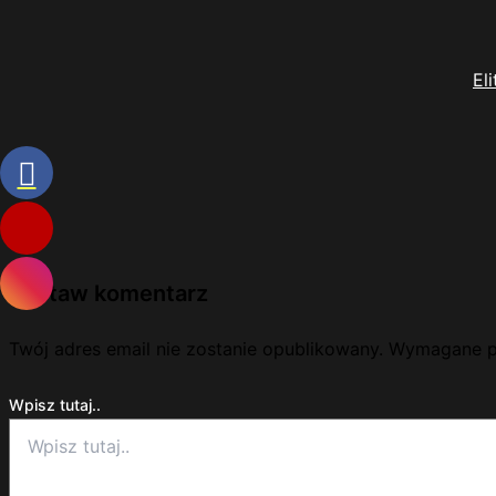
El
Zostaw komentarz
Twój adres email nie zostanie opublikowany.
Wymagane p
Wpisz tutaj..