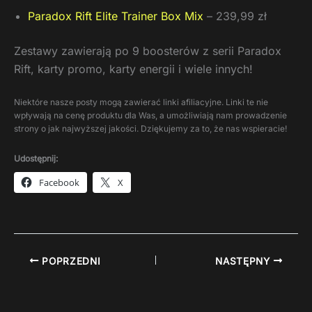
Paradox Rift Elite Trainer Box Mix
– 239,99 zł
Zestawy zawierają po 9 boosterów z serii Paradox
Rift, karty promo, karty energii i wiele innych!
Niektóre nasze posty mogą zawierać linki afiliacyjne. Linki te nie
wpływają na cenę produktu dla Was, a umożliwiają nam prowadzenie
strony o jak najwyższej jakości. Dziękujemy za to, że nas wspieracie!
Udostępnij:
Facebook
X
POPRZEDNI
NASTĘPNY