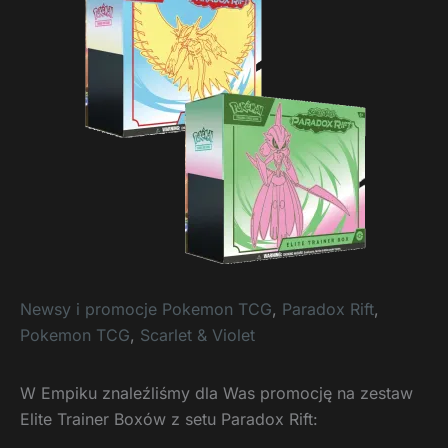
Newsy i promocje Pokemon TCG
,
Paradox Rift
,
Pokemon TCG
,
Scarlet & Violet
W Empiku znaleźliśmy dla Was promocję na zestaw
Elite Trainer Boxów z setu Paradox Rift: