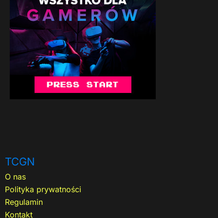
TCGN
O nas
Polityka prywatności
Regulamin
Kontakt