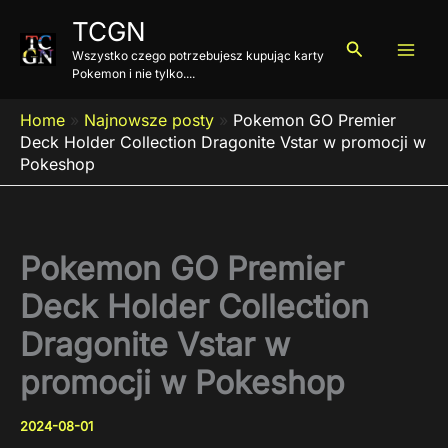
Przejdź
TCGN
do
Szukaj
Wszystko czego potrzebujesz kupując karty
treści
Pokemon i nie tylko....
Home
»
Najnowsze posty
»
Pokemon GO Premier
Deck Holder Collection Dragonite Vstar w promocji w
Pokeshop
Pokemon GO Premier
Deck Holder Collection
Dragonite Vstar w
promocji w Pokeshop
2024-08-01