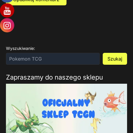
Wyszukiwanie:
Szukaj
Zapraszamy do naszego sklepu