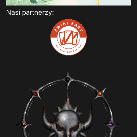
Nasi partnerzy: