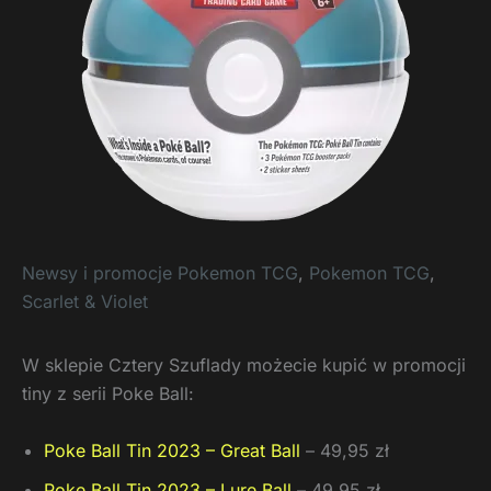
Newsy i promocje Pokemon TCG
,
Pokemon TCG
,
Scarlet & Violet
W sklepie Cztery Szuflady możecie kupić w promocji
tiny z serii Poke Ball:
Poke Ball Tin 2023 – Great Ball
– 49,95 zł
Poke Ball Tin 2023 – Lure Ball
– 49,95 zł