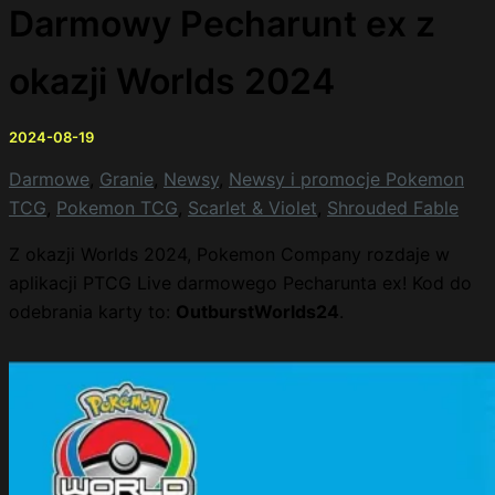
Darmowy Pecharunt ex z
okazji Worlds 2024
2024-08-19
Darmowe
,
Granie
,
Newsy
,
Newsy i promocje Pokemon
TCG
,
Pokemon TCG
,
Scarlet & Violet
,
Shrouded Fable
Z okazji Worlds 2024, Pokemon Company rozdaje w
aplikacji PTCG Live darmowego Pecharunta ex! Kod do
odebrania karty to:
OutburstWorlds24
.