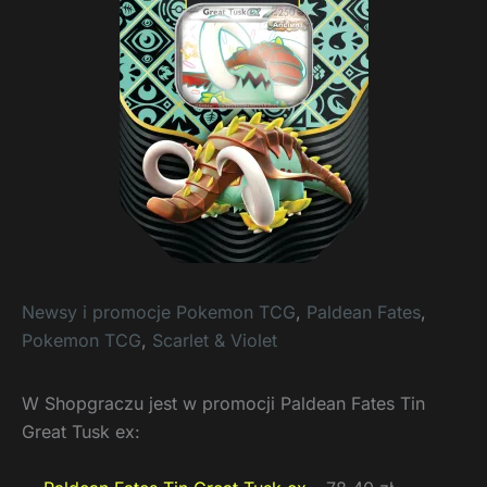
Newsy i promocje Pokemon TCG
,
Paldean Fates
,
Pokemon TCG
,
Scarlet & Violet
W Shopgraczu jest w promocji Paldean Fates Tin
Great Tusk ex: