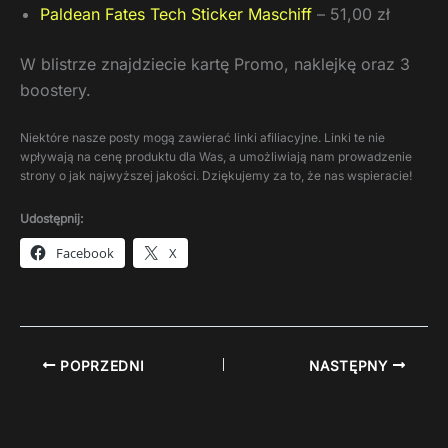
Paldean Fates Tech Sticker Maschiff
– 51,00 zł
W blistrze znajdziecie kartę Promo, naklejkę oraz 3
boostery.
Niektóre nasze posty mogą zawierać linki afiliacyjne. Linki te nie
wpływają na cenę produktu dla Was, a umożliwiają nam prowadzenie
strony o jak najwyższej jakości. Dziękujemy za to, że nas wspieracie!
Udostępnij:
Facebook
X
POPRZEDNI
NASTĘPNY