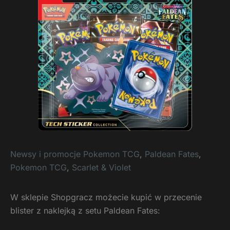
Newsy i promocje Pokemon TCG
,
Paldean Fates
,
Pokemon TCG
,
Scarlet & Violet
W sklepie Shopgracz możecie kupić w przecenie
blister z naklejką z setu Paldean Fates: