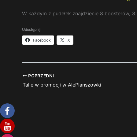
W każdym z pudełek znajdziecie 8 boosterów, 3 k
Udostępnij:
Facebook
X
POPRZEDNI
Talie w promocji w AlePlanszowki