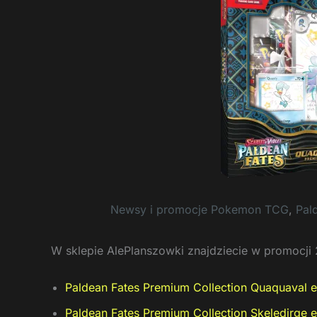
Newsy i promocje Pokemon TCG
,
Pal
W sklepie AlePlanszowki znajdziecie w promocji 2
Paldean Fates Premium Collection Quaquaval 
Paldean Fates Premium Collection Skeledirge 