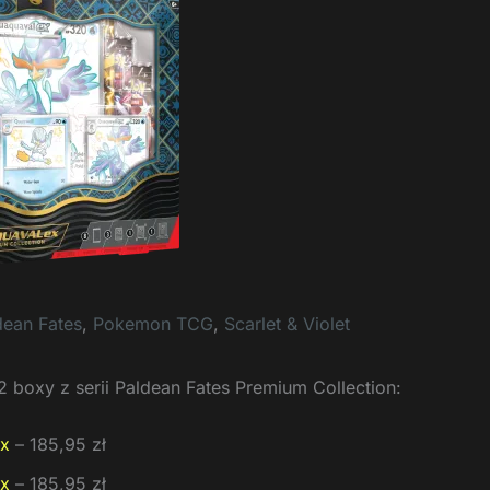
dean Fates
,
Pokemon TCG
,
Scarlet & Violet
 boxy z serii Paldean Fates Premium Collection:
ex
– 185,95 zł
ex
– 185,95 zł