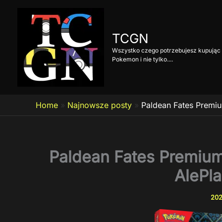
Przejdź
do
treści
TCGN
Wszystko czego potrzebujesz kupując 
Pokemon i nie tylko....
Home
»
Najnowsze posty
»
Paldean Fates Premiu
Paldean Fates Premium
AlePl
202