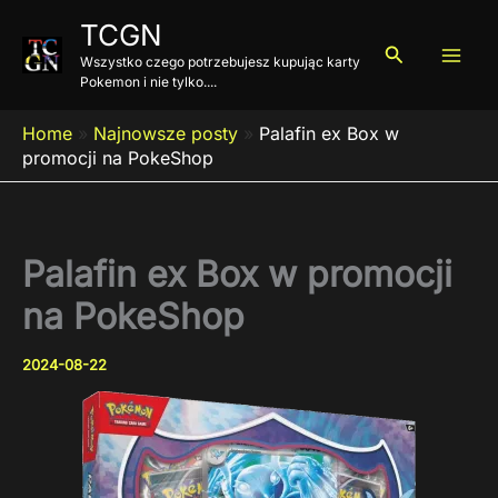
Przejdź
TCGN
do
Szukaj
Wszystko czego potrzebujesz kupując karty
treści
Pokemon i nie tylko....
Home
»
Najnowsze posty
»
Palafin ex Box w
promocji na PokeShop
Palafin ex Box w promocji
na PokeShop
2024-08-22