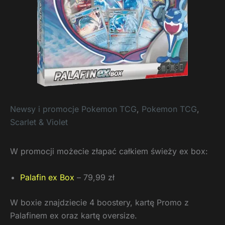
Newsy i promocje Pokemon TCG
,
Pokemon TCG
,
Scarlet & Violet
W promocji możecie złapać całkiem świeży ex box:
Palafin ex Box
– 79,99 zł
W boxie znajdziecie 4 boostery, kartę Promo z
Palafinem ex oraz kartę oversize.