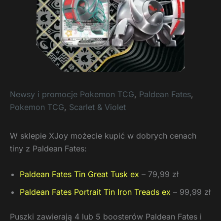
Newsy i promocje Pokemon TCG
,
Paldean Fates
,
Pokemon TCG
,
Scarlet & Violet
W sklepie XJoy możecie kupić w dobrych cenach
tiny z Paldean Fates:
Paldean Fates Tin Great Tusk ex
– 79,99 zł
Paldean Fates Portrait Tin Iron Treads ex
– 99,99 zł
Puszki zawierają 4 lub 5 boosterów Paldean Fates i