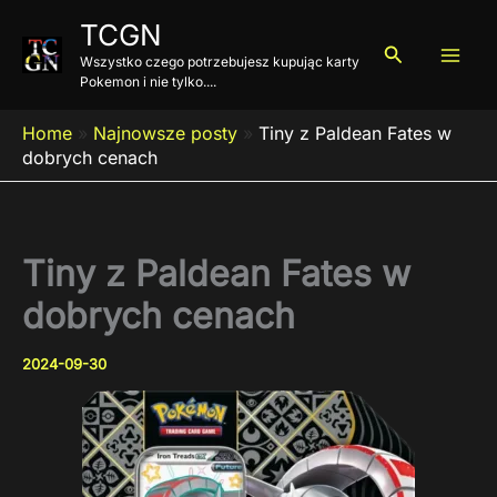
Przejdź
TCGN
do
Szukaj
Wszystko czego potrzebujesz kupując karty
treści
Pokemon i nie tylko....
Home
»
Najnowsze posty
»
Tiny z Paldean Fates w
dobrych cenach
Tiny z Paldean Fates w
dobrych cenach
2024-09-30