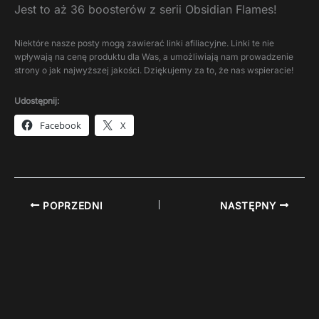
Jest to aż 36 boosterów z serii Obsidian Flames!
Niektóre nasze posty mogą zawierać linki afiliacyjne. Linki te nie
wpływają na cenę produktu dla Was, a umożliwiają nam prowadzenie
strony o jak najwyższej jakości. Dziękujemy za to, że nas wspieracie!
Udostępnij:
Facebook
X
POPRZEDNI
NASTĘPNY