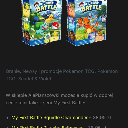
Granie
,
Newsy i promocje Pokemon TCG
,
Pokemon
TCG
,
Scarlet & Violet
W sklepie AlePlanszówki możecie kupić w dobrej
cenie mini talie z serii My First Battle:
My First Battle Squirtle Charmander
– 38,95 zł
My First Battle Pikachu Bulbasaur
– 38,95 zł