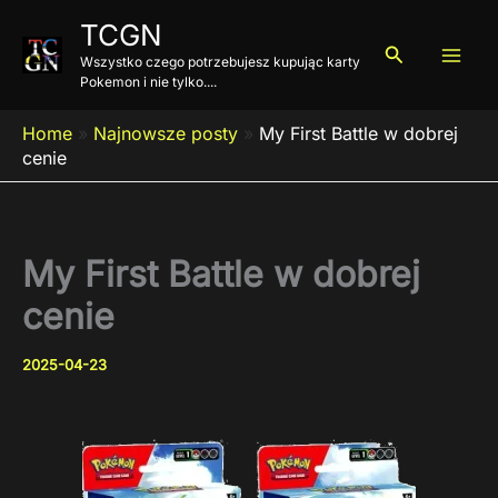
Przejdź
TCGN
do
Szukaj
Wszystko czego potrzebujesz kupując karty
treści
Pokemon i nie tylko....
Home
»
Najnowsze posty
»
My First Battle w dobrej
cenie
My First Battle w dobrej
cenie
2025-04-23