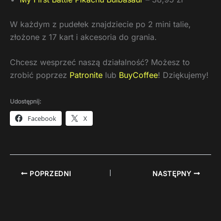
W każdym z pudełek znajdziecie po 2 mini talie,
złożone z 17 kart i akcesoria do grania.
Chcesz wesprzeć naszą działalność? Możesz to
zrobić poprzez
Patronite
lub
BuyCoffee
! Dziękujemy!
Udostępnij:
Facebook
X
POPRZEDNI
NASTĘPNY