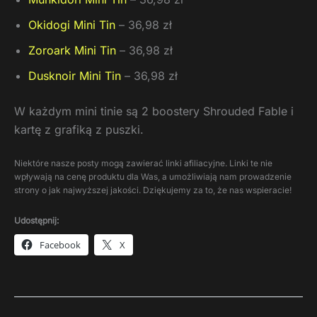
Okidogi Mini Tin
– 36,98 zł
Zoroark Mini Tin
– 36,98 zł
Dusknoir Mini Tin
– 36,98 zł
W każdym mini tinie są 2 boostery Shrouded Fable i
kartę z grafiką z puszki.
Niektóre nasze posty mogą zawierać linki afiliacyjne. Linki te nie
wpływają na cenę produktu dla Was, a umożliwiają nam prowadzenie
strony o jak najwyższej jakości. Dziękujemy za to, że nas wspieracie!
Udostępnij:
Facebook
X