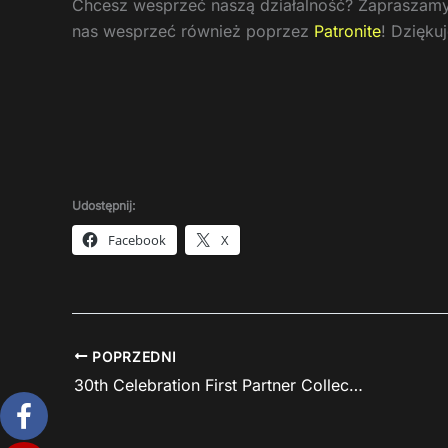
Chcesz wesprzeć naszą działalność? Zapraszamy
nas wesprzeć również poprzez
Patronite
! Dzięku
Udostępnij:
Facebook
X
POPRZEDNI
30th Celebration First Partner Collection w promocji