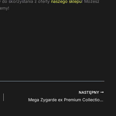
 do skorzystania z oferty
naszego sklepu
! Możesz
jemy!
NASTĘPNY
Mega Zygarde ex Premium Collection w niezłej cenie