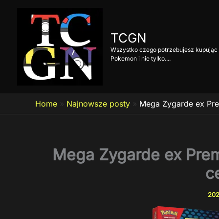
Przejdź
do
treści
TCGN
Wszystko czego potrzebujesz kupując 
Pokemon i nie tylko....
Home
»
Najnowsze posty
»
Mega Zygarde ex Prem
Mega Zygarde ex Premi
c
202