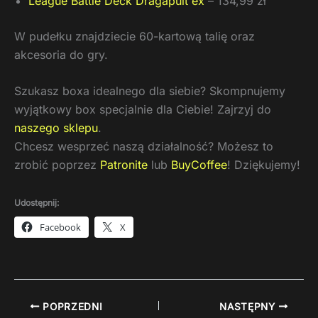
League Battle Deck Dragapult ex
– 134,99 zł
W pudełku znajdziecie 60-kartową talię oraz
akcesoria do gry.
Szukasz boxa idealnego dla siebie? Skompnujemy
wyjątkowy box specjalnie dla Ciebie! Zajrzyj do
naszego sklepu
.
Chcesz wesprzeć naszą działalność? Możesz to
zrobić poprzez
Patronite
lub
BuyCoffee
! Dziękujemy!
Udostępnij:
Facebook
X
POPRZEDNI
NASTĘPNY