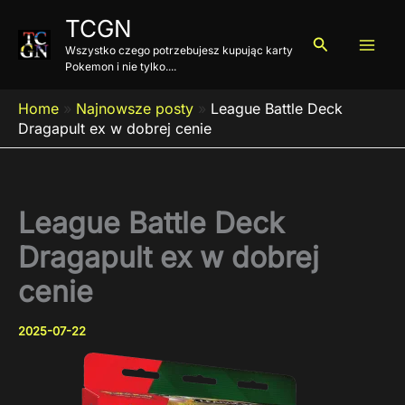
Przejdź
TCGN
do
Szukaj
Wszystko czego potrzebujesz kupując karty
treści
Pokemon i nie tylko....
Home
»
Najnowsze posty
»
League Battle Deck
Dragapult ex w dobrej cenie
League Battle Deck
Dragapult ex w dobrej
cenie
2025-07-22