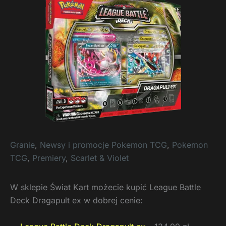
Granie
,
Newsy i promocje Pokemon TCG
,
Pokemon
TCG
,
Premiery
,
Scarlet & Violet
W sklepie Świat Kart możecie kupić League Battle
Deck Dragapult ex w dobrej cenie: