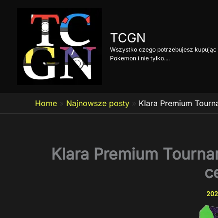
Przejdź
do
treści
TCGN
Wszystko czego potrzebujesz kupując 
Pokemon i nie tylko....
Home
»
Najnowsze posty
»
Klara Premium Tourna
Klara Premium Tournam
c
202