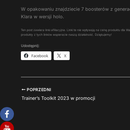
W opakowaniu znajdziecie 7 boosterów z generacj
Klara w wersji holo.
Ten post zawiera linki afiliacyjne. Linki te nie wpływają na cenę produktu dla
produkty z tych linków wspieracie naszą działalność. Dziękujemy!
Udostępnij:
Facebook
X
POPRZEDNI
Trainer’s Toolkit 2023 w promocji