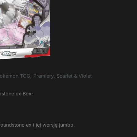
okemon TCG
,
Premiery
,
Scarlet & Violet
dstone ex Box:
oundstone ex i jej wersję jumbo.