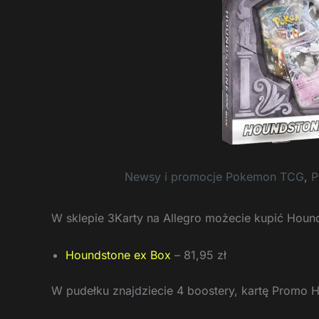
Newsy i promocje Pokemon TCG
,
P
W sklepie 3Karty na Allegro możecie kupić Houn
Houndstone ex Box
– 81,95 zł
W pudełku znajdziecie 4 boostery, kartę Promo H