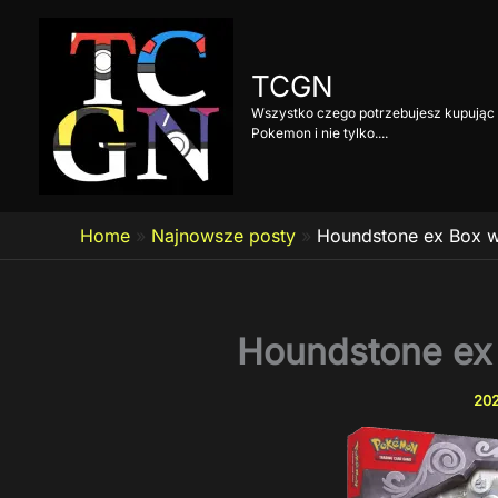
Przejdź
do
treści
TCGN
Wszystko czego potrzebujesz kupując 
Pokemon i nie tylko....
Home
»
Najnowsze posty
»
Houndstone ex Box 
Houndstone ex
202