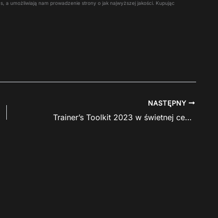
 Was, a umożliwiają nam prowadzenie strony o jak najwyższej jakości. Kupując
NASTĘPNY
Trainer’s Toolkit 2023 w świetnej cenie