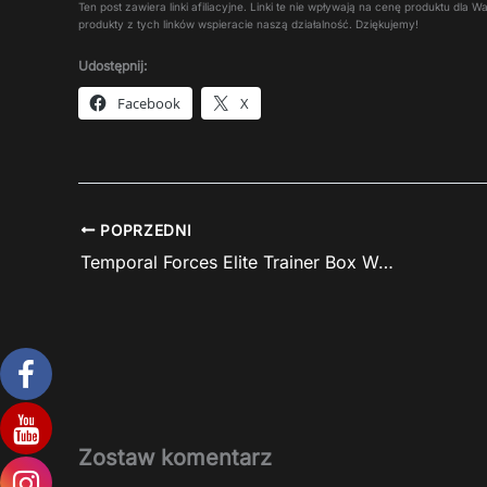
Ten post zawiera linki afiliacyjne. Linki te nie wpływają na cenę produktu dla
produkty z tych linków wspieracie naszą działalność. Dziękujemy!
Udostępnij:
Facebook
X
POPRZEDNI
Temporal Forces Elite Trainer Box Walking Wake w dobrej cenie
Zostaw komentarz