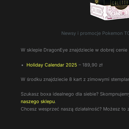
Newsy i promocje Pokemon T
W sklepie DragonEye znajdziecie w dobrej ceni
Holiday Calendar 2025
– 189,90 zł
W środku znajdziecie 8 kart z zimowymi stemplam
Szukasz boxa idealnego dla siebie? Skompnujemy 
naszego sklepu
.
Chcesz wesprzeć naszą działalność? Możesz to 