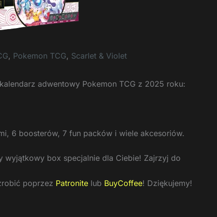
CG
,
Pokemon TCG
,
Scarlet & Violet
e kalendarz adwentowy Pokemon TCG z 2025 roku:
i, 6 boosterów, 7 fun packów i wiele akcesoriów.
wyjątkowy box specjalnie dla Ciebie! Zajrzyj do
zrobić poprzez
Patronite
lub
BuyCoffee
! Dziękujemy!