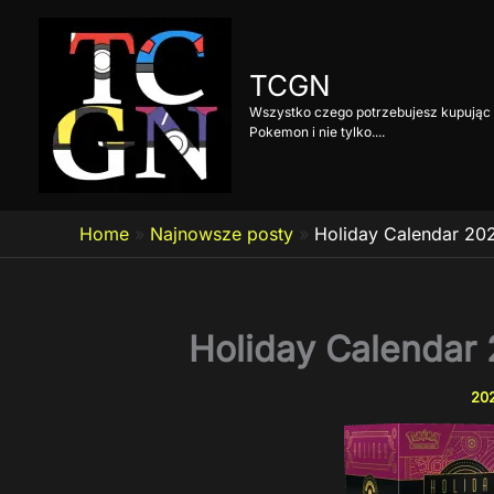
Przejdź
do
treści
TCGN
Wszystko czego potrzebujesz kupując 
Pokemon i nie tylko....
Home
»
Najnowsze posty
»
Holiday Calendar 202
Holiday Calendar 
202