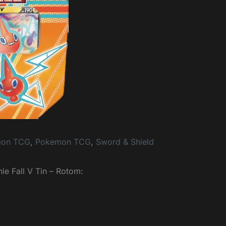
mon TCG
,
Pokemon TCG
,
Sword & Shield
ie Fall V Tin – Rotom: