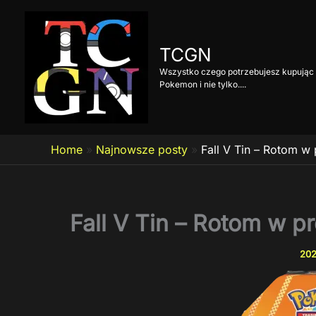
Przejdź
do
treści
TCGN
Wszystko czego potrzebujesz kupując 
Pokemon i nie tylko....
Home
»
Najnowsze posty
»
Fall V Tin – Rotom w
Fall V Tin – Rotom w p
202