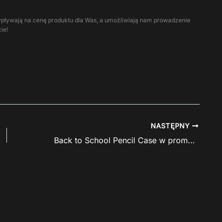
ie wpływają na cenę produktu dla Was, a umożliwiają nam prowadzenie
ie!
NASTĘPNY
Back to School Pencil Case w promocji w cztery szuflady