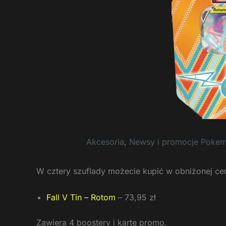
Akcesoria
,
Newsy i promocje Poke
W cztery szuflady możecie kupić w obniżonej cen
Fall V Tin – Rotom
– 73,95 zł
Zawiera 4 boostery i kartę promo.