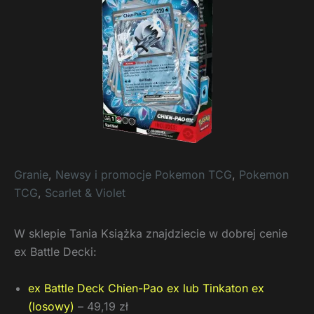
Granie
,
Newsy i promocje Pokemon TCG
,
Pokemon
TCG
,
Scarlet & Violet
W sklepie Tania Książka znajdziecie w dobrej cenie
ex Battle Decki:
ex Battle Deck Chien-Pao ex lub Tinkaton ex
(losowy)
– 49,19 zł