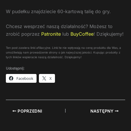
W pudełku znajdziecie 60-kartową talię do gry.
Chcesz wesprzeć naszą działalność? Możesz to
zrobić poprzez
Patronite
lub
BuyCoffee
! Dziękujemy!
Ten post zawiera linki afiliacyjne. Linki te nie wpływają na cenę produktu dla Was, a
umożliwiają nam prowadzenie strony o jak najwyższej jakości. Kupując produkty z
tych linków wspieracie naszą działalność. Dziękujemy!
Udostępnij:
Facebook
X
POPRZEDNI
NASTĘPNY