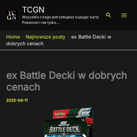
Przejdź
TCGN
do
Szukaj
Wszystko czego potrzebujesz kupując karty
treści
Pokemon i nie tylko....
Home
»
Najnowsze posty
»
ex Battle Decki w
dobrych cenach
ex Battle Decki w dobrych
cenach
2025-04-11