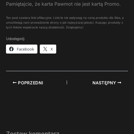
Pamiętajcie, że karta Pawmot nie jest kartą Promo.
Ten post zawiera linki afiliacyjne. Linki te nie wpływają na cenę produktu dla Was, a
umożliwiają nam prowadzenie strony o jak najwyższej jakości. Kupując produkty z
tych linków wspieracie naszą działalność. Dziękujemy!
Udostępnij:
Facebook
X
POPRZEDNI
NASTĘPNY