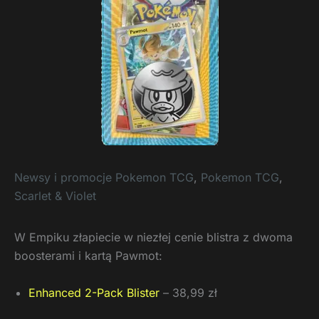
Newsy i promocje Pokemon TCG
,
Pokemon TCG
,
Scarlet & Violet
W Empiku złapiecie w niezłej cenie blistra z dwoma
boosterami i kartą Pawmot:
Enhanced 2-Pack Blister
– 38,99 zł