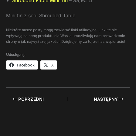
Shrouded Fable Mini Tin
– 39,95 zł
Mini tin z serii Shrouded Table.
Niektóre nasze posty mogą zawierać linki afiliacyjne. Linki te nie
wpływają na cenę produktu dla Was, a umożliwiają nam prowadzenie
strony o jak najwyższej jakości. Dziękujemy za to, że nas wspieracie!
Udostępnij:
Facebook
X
POPRZEDNI
NASTĘPNY