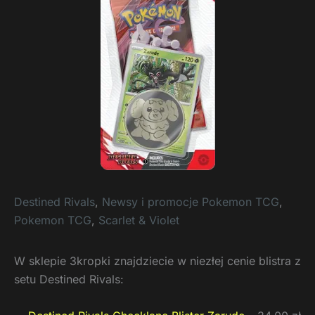
Destined Rivals
,
Newsy i promocje Pokemon TCG
,
Pokemon TCG
,
Scarlet & Violet
W sklepie 3kropki znajdziecie w niezłej cenie blistra z
setu Destined Rivals: