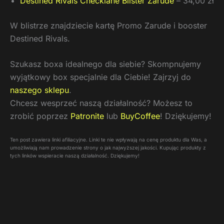
Destined Rivals Checklane Blister Zarude
– 34,00 zł
W blistrze znajdziecie kartę Promo Zarude i booster
Destined Rivals.
Szukasz boxa idealnego dla siebie? Skompnujemy
wyjątkowy box specjalnie dla Ciebie! Zajrzyj do
naszego sklepu
.
Chcesz wesprzeć naszą działalność? Możesz to
zrobić poprzez
Patronite
lub
BuyCoffee
! Dziękujemy!
Ten post zawiera linki afiliacyjne. Linki te nie wpływają na cenę produktu dla Was, a
umożliwiają nam prowadzenie strony o jak najwyższej jakości. Kupując produkty z
tych linków wspieracie naszą działalność. Dziękujemy!