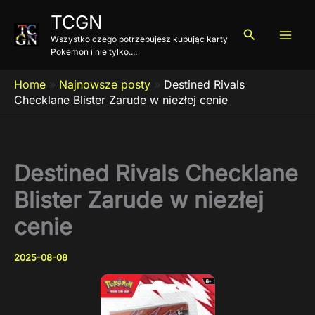
Przejdź
TCGN
do
Szukaj
Wszystko czego potrzebujesz kupując karty
treści
Pokemon i nie tylko....
Home
»
Najnowsze posty
»
Destined Rivals
Checklane Blister Zarude w niezłej cenie
Destined Rivals Checklane
Blister Zarude w niezłej
cenie
2025-08-08