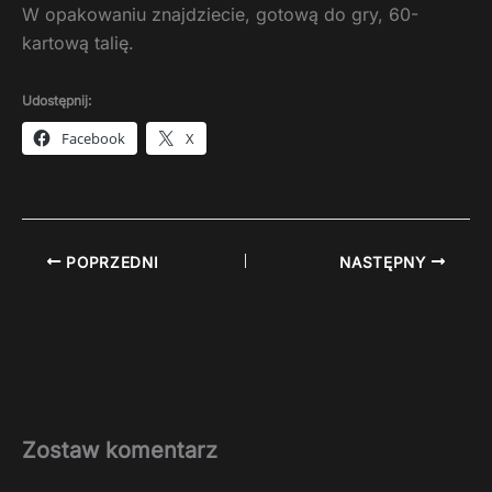
W opakowaniu znajdziecie, gotową do gry, 60-
kartową talię.
Udostępnij:
Facebook
X
POPRZEDNI
NASTĘPNY
Zostaw komentarz