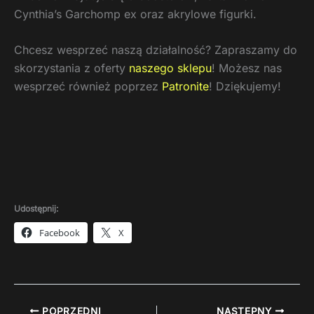
Cynthia’s Garchomp ex oraz akrylowe figurki.
Chcesz wesprzeć naszą działalność? Zapraszamy do
skorzystania z oferty
naszego sklepu
! Możesz nas
wesprzeć również poprzez
Patronite
! Dziękujemy!
Udostępnij:
Facebook
X
POPRZEDNI
NASTĘPNY